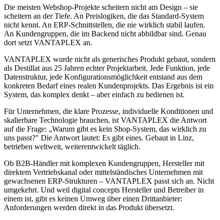
Die meisten Webshop-Projekte scheitern nicht am Design – sie
scheitern an der Tiefe. An Preislogiken, die das Standard-System
nicht kennt. An ERP-Schnittstellen, die nie wirklich stabil laufen.
An Kundengruppen, die im Backend nicht abbildbar sind. Genau
dort setzt VANTAPLEX an.
VANTAPLEX wurde nicht als generisches Produkt gebaut, sondern
als Destillat aus 25 Jahren echter Projektarbeit. Jede Funktion, jede
Datenstruktur, jede Konfigurationsmöglichkeit entstand aus dem
konkreten Bedarf eines realen Kundenprojekts. Das Ergebnis ist ein
System, das komplex denkt – aber einfach zu bedienen ist.
Für Unternehmen, die klare Prozesse, individuelle Konditionen und
skalierbare Technologie brauchen, ist VANTAPLEX die Antwort
auf die Frage: „Warum gibt es kein Shop-System, das wirklich zu
uns passt?" Die Antwort lautet: Es gibt eines. Gebaut in Linz,
betrieben weltweit, weiterentwickelt täglich.
Ob B2B-Händler mit komplexen Kundengruppen, Hersteller mit
direktem Vertriebskanal oder mittelständisches Unternehmen mit
gewachsenen ERP-Strukturen – VANTAPLEX passt sich an. Nicht
umgekehrt. Und weil digital concepts Hersteller und Betreiber in
einem ist, gibt es keinen Umweg über einen Drittanbieter:
Anforderungen werden direkt in das Produkt übersetzt.